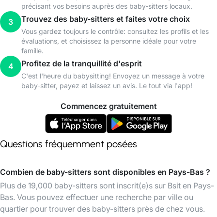
précisant vos besoins auprès des baby-sitters locaux.
Trouvez des baby-sitters et faites votre choix
3
Vous gardez toujours le contrôle: consultez les profils et les
évaluations, et choisissez la personne idéale pour votre
famille.
Profitez de la tranquillité d'esprit
4
C'est l'heure du babysitting! Envoyez un message à votre
baby-sitter, payez et laissez un avis. Le tout via l'app!
Commencez gratuitement
Questions fréquemment posées
Combien de baby-sitters sont disponibles en Pays-Bas ?
Plus de 19,000 baby-sitters sont inscrit(e)s sur Bsit en Pays-
Bas. Vous pouvez effectuer une recherche par ville ou
quartier pour trouver des baby-sitters près de chez vous.