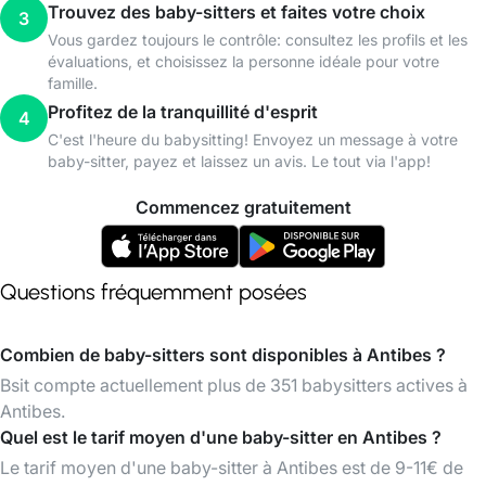
Trouvez des baby-sitters et faites votre choix
3
Vous gardez toujours le contrôle: consultez les profils et les
évaluations, et choisissez la personne idéale pour votre
famille.
Profitez de la tranquillité d'esprit
4
C'est l'heure du babysitting! Envoyez un message à votre
baby-sitter, payez et laissez un avis. Le tout via l'app!
Commencez gratuitement
Questions fréquemment posées
Combien de baby-sitters sont disponibles à Antibes ?
Bsit compte actuellement plus de 351 babysitters actives à
Antibes.
Quel est le tarif moyen d'une baby-sitter en Antibes ?
Le tarif moyen d'une baby-sitter à Antibes est de 9-11€ de