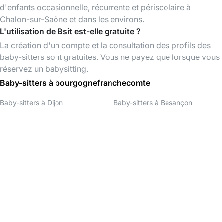
d'enfants occasionnelle, récurrente et périscolaire à
Chalon-sur-Saône et dans les environs.
L'utilisation de Bsit est-elle gratuite ?
La création d'un compte et la consultation des profils des
baby-sitters sont gratuites. Vous ne payez que lorsque vous
réservez un babysitting.
Baby-sitters à bourgognefranchecomte
Baby-sitters à Dijon
Baby-sitters à Besançon
Télécharger l'App Bsit
Trouvez des baby-sitters à tout moment,
organisez et payez vos babysittings facilement
via l'app