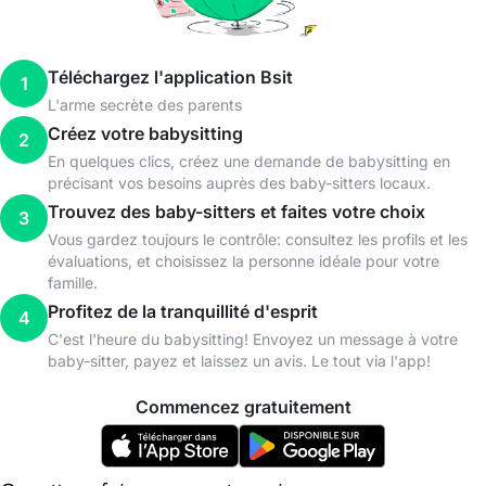
Téléchargez l'application Bsit
1
L'arme secrète des parents
Créez votre babysitting
2
En quelques clics, créez une demande de babysitting en
précisant vos besoins auprès des baby-sitters locaux.
Trouvez des baby-sitters et faites votre choix
3
Vous gardez toujours le contrôle: consultez les profils et les
évaluations, et choisissez la personne idéale pour votre
famille.
Profitez de la tranquillité d'esprit
4
C'est l'heure du babysitting! Envoyez un message à votre
baby-sitter, payez et laissez un avis. Le tout via l'app!
Commencez gratuitement