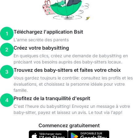
Téléchargez l'application Bsit
1
L'arme secrète des parents
Créez votre babysitting
2
En quelques clics, créez une demande de babysitting en
précisant vos besoins auprès des baby-sitters locaux.
Trouvez des baby-sitters et faites votre choix
3
Vous gardez toujours le contrôle: consultez les profils et les
évaluations, et choisissez la personne idéale pour votre
famille.
Profitez de la tranquillité d'esprit
4
C'est l'heure du babysitting! Envoyez un message à votre
baby-sitter, payez et laissez un avis. Le tout via l'app!
Commencez gratuitement