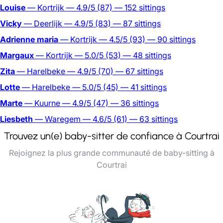
Louise
— Kortrijk
— 4.9/5
(87)
— 152 sittings
Vicky
— Deerlijk
— 4.9/5
(83)
— 87 sittings
Adrienne maria
— Kortrijk
— 4.5/5
(93)
— 90 sittings
Margaux
— Kortrijk
— 5.0/5
(53)
— 48 sittings
Zita
— Harelbeke
— 4.9/5
(70)
— 67 sittings
Lotte
— Harelbeke
— 5.0/5
(45)
— 41 sittings
Marte
— Kuurne
— 4.9/5
(47)
— 36 sittings
Liesbeth
— Waregem
— 4.6/5
(61)
— 63 sittings
Trouvez un(e) baby-sitter de confiance à Courtrai
Rejoignez la plus grande communauté de baby-sitting à
Courtrai