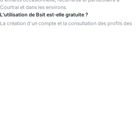
Courtrai et dans les environs.
L'utilisation de Bsit est-elle gratuite ?
La création d'un compte et la consultation des profils des
baby-sitters sont gratuites. Vous ne payez que lorsque vous
réservez un babysitting.
Baby-sitters près de chez moi
Baby-sitters à Tourcoing
Baby-sitters à Roubaix
Télécharger l'App Bsit
Trouvez des baby-sitters à tout moment,
organisez et payez vos babysittings facilement
via l'app