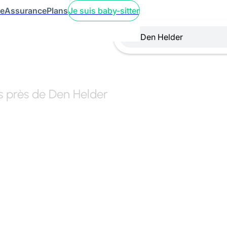
ce
Assurance
Plans
Je suis baby-sitter
rs près de Den Helder