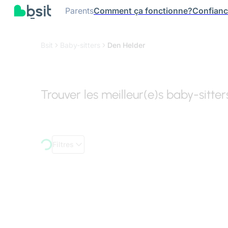
Parents
Comment ça fonctionne?
Confian
Bsit
Baby-sitters
Den Helder
Trouver les meilleur(e)s baby-sitte
Filtres