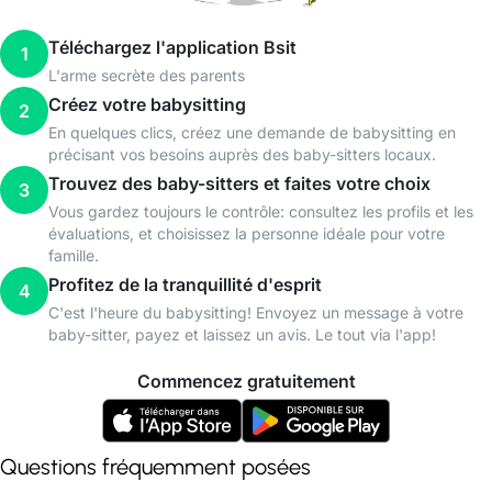
Téléchargez l'application Bsit
1
L'arme secrète des parents
Créez votre babysitting
2
En quelques clics, créez une demande de babysitting en
précisant vos besoins auprès des baby-sitters locaux.
Trouvez des baby-sitters et faites votre choix
3
Vous gardez toujours le contrôle: consultez les profils et les
évaluations, et choisissez la personne idéale pour votre
famille.
Profitez de la tranquillité d'esprit
4
C'est l'heure du babysitting! Envoyez un message à votre
baby-sitter, payez et laissez un avis. Le tout via l'app!
Commencez gratuitement
Questions fréquemment posées