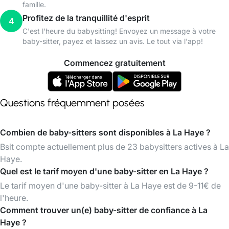
famille.
Profitez de la tranquillité d'esprit
4
C'est l'heure du babysitting! Envoyez un message à votre
baby-sitter, payez et laissez un avis. Le tout via l'app!
Commencez gratuitement
Questions fréquemment posées
Combien de baby-sitters sont disponibles à La Haye ?
Bsit compte actuellement plus de 23 babysitters actives à La
Haye.
Quel est le tarif moyen d'une baby-sitter en La Haye ?
Le tarif moyen d'une baby-sitter à La Haye est de 9-11€ de
l'heure.
Comment trouver un(e) baby-sitter de confiance à La
Haye ?