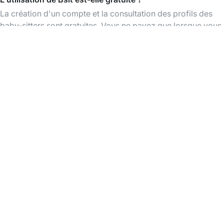
La création d'un compte et la consultation des profils des
baby-sitters sont gratuites. Vous ne payez que lorsque vous
réservez un babysitting.
Baby-sitters près de chez moi
Baby-sitters à Bordeaux
Télécharger l'App Bsit
Trouvez des baby-sitters à tout moment,
organisez et payez vos babysittings facilement
via l'app