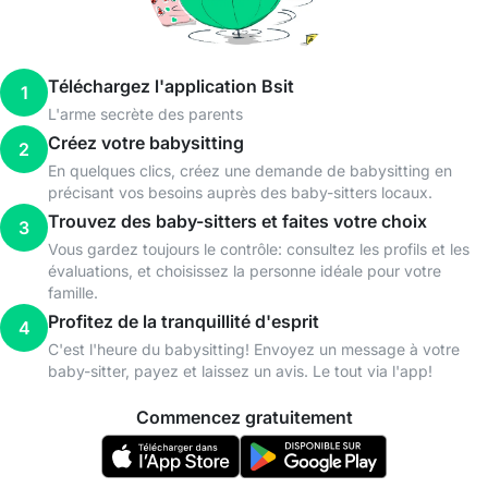
Téléchargez l'application Bsit
1
L'arme secrète des parents
Créez votre babysitting
2
En quelques clics, créez une demande de babysitting en
précisant vos besoins auprès des baby-sitters locaux.
Trouvez des baby-sitters et faites votre choix
3
Vous gardez toujours le contrôle: consultez les profils et les
évaluations, et choisissez la personne idéale pour votre
famille.
Profitez de la tranquillité d'esprit
4
C'est l'heure du babysitting! Envoyez un message à votre
baby-sitter, payez et laissez un avis. Le tout via l'app!
Commencez gratuitement