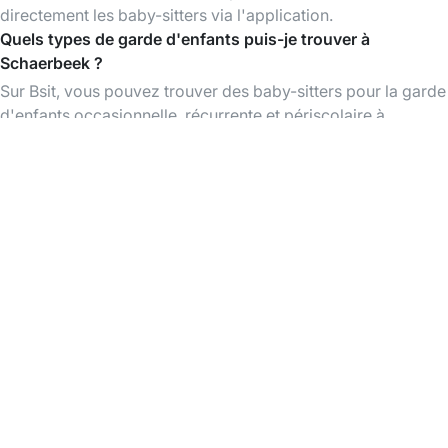
directement les baby-sitters via l'application.
Quels types de garde d'enfants puis-je trouver à
Schaerbeek ?
Sur Bsit, vous pouvez trouver des baby-sitters pour la garde
d'enfants occasionnelle, récurrente et périscolaire à
Schaerbeek et dans les environs.
L'utilisation de Bsit est-elle gratuite ?
La création d'un compte et la consultation des profils des
baby-sitters sont gratuites. Vous ne payez que lorsque vous
réservez un babysitting.
Télécharger l'App Bsit
Trouvez des baby-sitters à tout moment,
organisez et payez vos babysittings facilement
via l'app