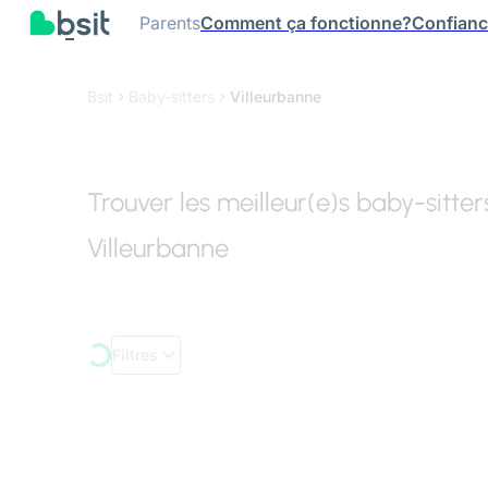
Parents
Comment ça fonctionne?
Confian
Bsit
Baby-sitters
Villeurbanne
Trouver les meilleur(e)s baby-sitter
Villeurbanne
Filtres